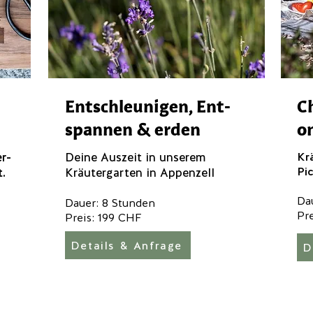
Entschleunigen, Ent-
C
spannen & erden
o
r-
Deine Auszeit in unserem
Kr
Pi
t.
Kräutergarten in Appenzell
Da
Dauer: 8 Stunden
Pr
Preis: 199 CHF
Details & Anfrage
D