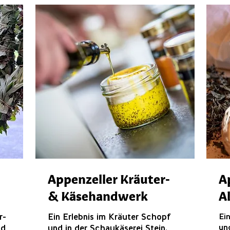
Appenzeller Kräuter-
A
& Käsehandwerk
A
r-
Ein Erlebnis im Kräuter Schopf
Ei
und
nd
und in der Schaukäserei Stein.