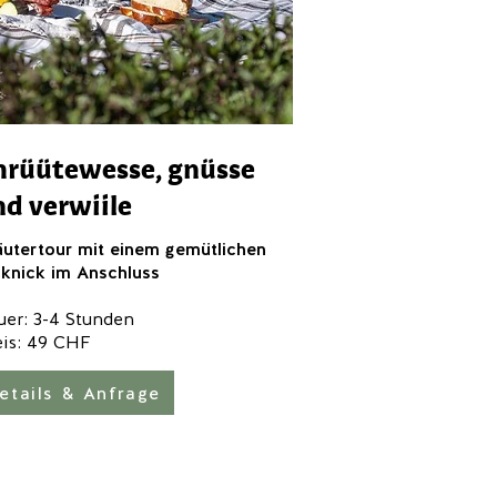
hrüütewesse, gnüsse
nd verwiile
äutertour mit einem gemütlichen
cknick im Anschluss
uer: 3-4 Stunden
eis: 49 CHF
etails & Anfrage