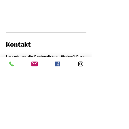
Kontakt
Lust mit uns die Regionalität zu fördern? Bitte
nimm mit uns Kontakt auf:
​Kräuter Schopf GmbH
Familie Büchler
Stockstrasse 4, 9050 Appenzell, Schweiz
079 283 51 46
hier@kraeuter-schopf.ch