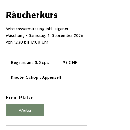
Räucherkurs
Wissensvermittlung inkl. eigener
Mischung - Samstag, 5. September 2026
von 13:30 bis 17:00 Uhr
99
Schweizer
Beginnt am: 5. Sept.
B
99 CHF
Franken
e
g
Kräuter Schopf, Appenzell
i
n
n
t
Freie Plätze
a
m
Weiter
:
5
.
S