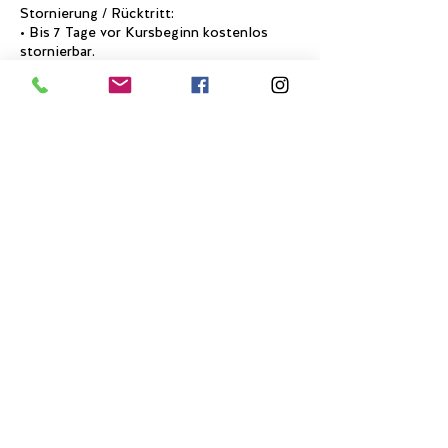
Stornierung / Rücktritt:
• Bis 7 Tage vor Kursbeginn kostenlos
stornierbar.
• Weniger als 7 Tage vor Kursbeginn oder
bei Nichterscheinen: keine
Rückerstattung.
Umbuchung / Ersatzperson:
• Eine Umbuchung auf einen anderen Kurs
ist möglich, sofern Plätze verfügbar sind.
• Du kannst eine Ersatzperson benennen,
die an deiner Stelle teilnimmt.
Haftung:
Die Teilnahme erfolgt auf eigene
Verantwortung. Wir übernehmen keine
Haftung für Unfälle oder Schäden während
des Kurses.
Kontakt bei Fragen:
Für Fragen oder besondere Fälle
kontaktiere uns unter hier@kraeuter-
schopf.ch